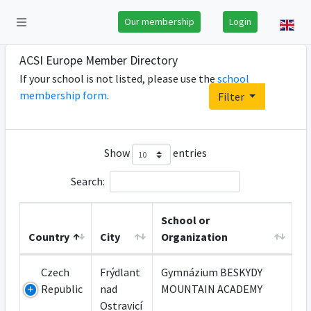
Our membership
Login
ACSI Europe Member Directory
If your school is not listed, please use the
school
membership form
.
Filter
Show
entries
Search:
School or
Country
City
Organization
Czech
Frýdlant
Gymnázium BESKYDY
Republic
nad
MOUNTAIN ACADEMY
Ostravicí