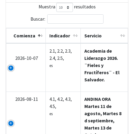
Muestra
resultados
Buscar:
Comienza
Indicador
Servicio
1A009
2.1, 2.2, 2.3,
Academia de
2026-10-07
2.4, 2.5,
Liderazgo 2026.
¨Fieles y
es
Fructíferos¨ - El
Salvador.
2026-08-11
4.1, 4.2, 4.3,
ANDINA ORA
4.5,
Martes 11 de
agosto, Martes 8
es
d septiembre,
Martes 13 de