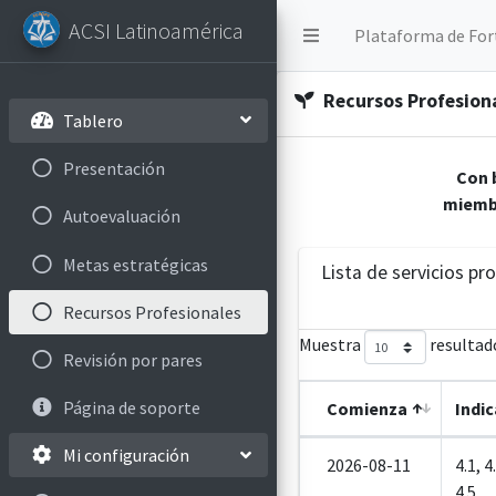
ACSI Latinoamérica
Plataforma de For
Recursos Profesion
Tablero
Presentación
Con 
miembr
Autoevaluación
Metas estratégicas
Lista de servicios pr
Recursos Profesionales
Muestra
resultad
Revisión por pares
Página de soporte
Comienza
Indi
Mi configuración
2026-08-11
4.1, 4
4.5,