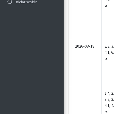
Iniciar sesión
es
2026-08-18
2.3, 3
4.1, 6
es
Z5002
1.4, 2
3.2, 3
4.1, 4
es