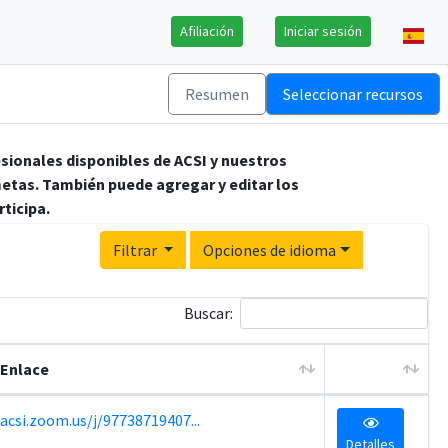
Afiliación
Iniciar sesión
Resumen
Seleccionar recursos
esionales disponibles de ACSI y nuestros
etas. También puede agregar y editar los
rticipa.
Filtrar
Opciones de idioma
Buscar:
Enlace
acsi.zoom.us/j/97738719407...
Detalles