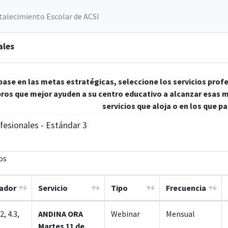
talecimiento Escolar de ACSI
ales
base en las metas estratégicas, seleccione los servicios prof
os que mejor ayuden a su centro educativo a alcanzar esas m
servicios que aloja o en los que pa
ofesionales - Estándar 3
os
cador
Servicio
Tipo
Frecuencia
.2, 4.3,
ANDINA ORA
Webinar
Mensual
Martes 11 de