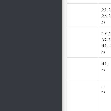
Z5007
2.1, 2
2.4, 2
es
Z7001
1.4, 2
3.2, 3
4.1, 4
es
Z7003
4.1,
es
Z7004
.,
es