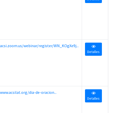
acsi.zoom.us/webinar/register/WN_KOgXe9j...
Detalles
www.acsilat.org/dia-de-oracion...
Detalles