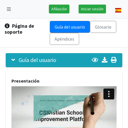
Afiliación
Iniciar sesión
Página de
Guía del usuario
Glosario
soporte
Apéndices
Guía del usuario
Presentación