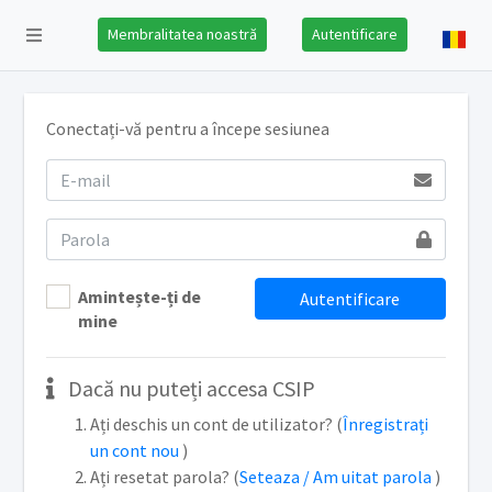
Membralitatea noastră
Autentificare
Conectați-vă pentru a începe sesiunea
Amintește-ți de
Autentificare
mine
Dacă nu puteți accesa CSIP
Ați deschis un cont de utilizator? (
Înregistrați
un cont nou
)
Ați resetat parola? (
Seteaza / Am uitat parola
)