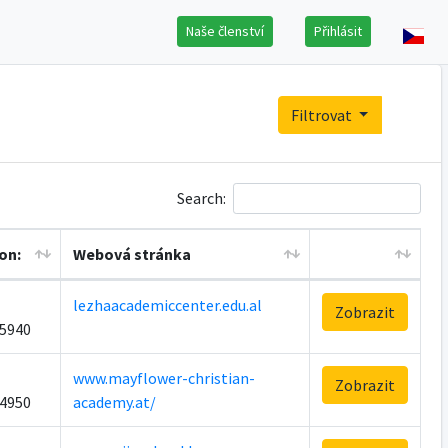
Naše členství
Přihlásit
Filtrovat
Search:
on:
Webová stránka
lezhaacademiccenter.edu.al
Zobrazit
5940
www.mayflower-christian-
Zobrazit
4950
academy.at/