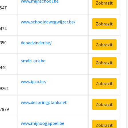
www.mijnschool.be
Zobrazit
547
www.schooldewegwijzer.be/
Zobrazit
474
350
depadvinder.be/
Zobrazit
smdb-ark.be
Zobrazit
440
www.ipco.be/
Zobrazit
9261
www.despringplank.net
Zobrazit
7879
www.mijnoogappel.be
Zobrazit