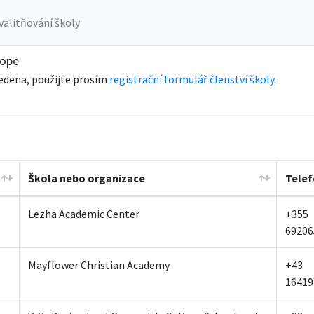
valitňování školy
rope
edena, použijte prosím
registrační formulář členství školy
.
Škola nebo organizace
Telef
Lezha Academic Center
+355
69206
Mayflower Christian Academy
+43
16419