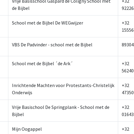
Vrije Basisschool Gaspard de Coligny School met
+32
de Bijbel
92226
School met de Bijbel De WEGwijzer
+32
15556
VBS De Padvinder - school met de Bijbel
89304
School met de Bijbel ´de Ark´
+32
56240
Inrichtende Machten voor Protestants-Christelijk
+32
Onderwijs
47350
Vrije Basischool De Springplank - School met de
+32
Bijbel
01643
Mijn Oogappel
+32