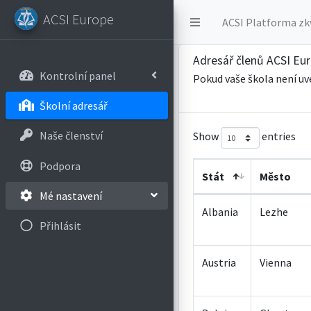
ACSI Europe
ACSI Platforma zk
Adresář členů ACSI Eu
Kontrolní panel
Pokud vaše škola není uv
Školní adresář
Naše členství
Show
entries
Podpora
Stát
Město
Mé nastavení
Albania
Lezhe
Přihlásit
Austria
Vienna