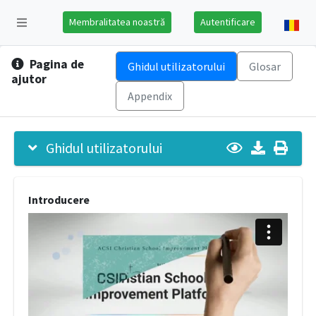
Membralitatea noastră
Autentificare
Pagina de
Ghidul utilizatorului
Glosar
ajutor
Appendix
Ghidul utilizatorului
Introducere