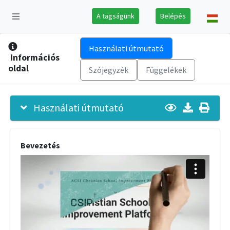
A tagságunk
Belépés
Használati útmutató
Információs
oldal
Szójegyzék
Függelékek
Használati útmutató
Bevezetés