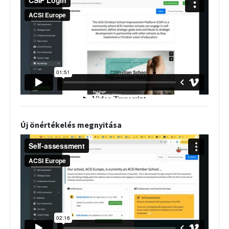
Új önértékelés megnyitása