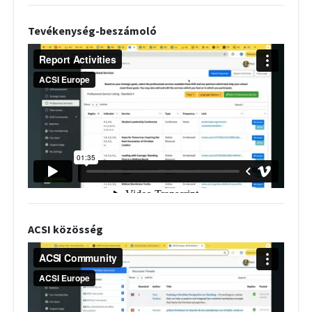
Tevékenység-beszámoló
ACSI közösség