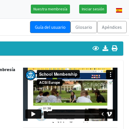
Nuestra membresía
Iniciar sesión
Guía del usuario
Glosario
Apéndices
mbresía