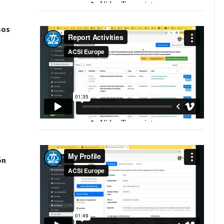
sos
ón